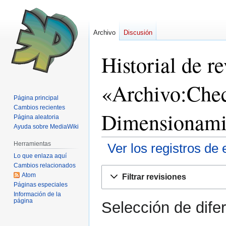
Archivo
Discusión
Historial de r
«Archivo:Check
Página principal
Cambios recientes
Dimensionamie
Página aleatoria
Ayuda sobre MediaWiki
Herramientas
Ver los registros de 
Lo que enlaza aquí
Cambios relacionados
Ir
Ir
Atom
Filtrar revisiones
a
a
Páginas especiales
la
la
Información de la
página
Selección de dife
navegación
búsqueda