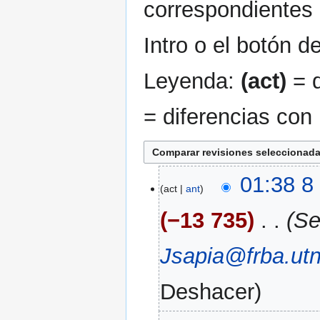
correspondientes 
Intro o el botón d
Leyenda:
(act)
= d
= diferencias con 
8
01:38 8
act
ant
ago
2023
−13 735
‎
Se
Jsapia@frba.utn
Deshacer