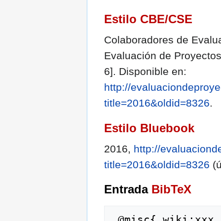
Estilo CBE/CSE
Colaboradores de Evaluac
Evaluación de Proyectos
6]. Disponible en:
http://evaluaciondeproye
title=2016&oldid=8326
.
Estilo Bluebook
2016,
http://evaluacion
title=2016&oldid=8326
(ú
Entrada
BibTeX
 @misc{ wiki:xxx,
