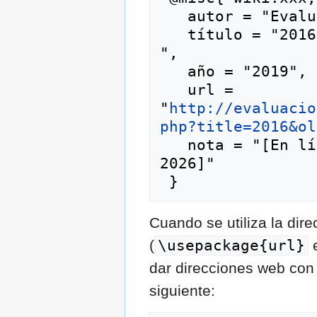
   autor = "Evaluación de Proyectos",

   título = "2016 --- Evaluación de Proyectos{,} 
",

   año = "2019",

   url = 
"
http://evaluacio
php?title=2016&ol
   nota = "[En línea; consultado el 6-agosto-
2026]"

Cuando se utiliza la di
(
\usepackage{url}
e
dar direcciones web con 
siguiente: