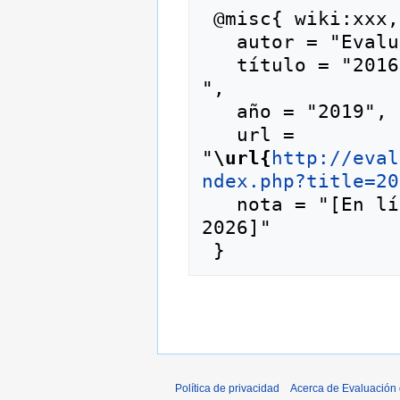
 @misc{ wiki:xxx,

   autor = "Evaluación de Proyectos",

   título = "2016 --- Evaluación de Proyectos{,} 
",

   año = "2019",

   url = 
"
\url{
http://eval
ndex.php?title=20
   nota = "[En línea; consultado el 6-agosto-
2026]"

Política de privacidad
Acerca de Evaluación 