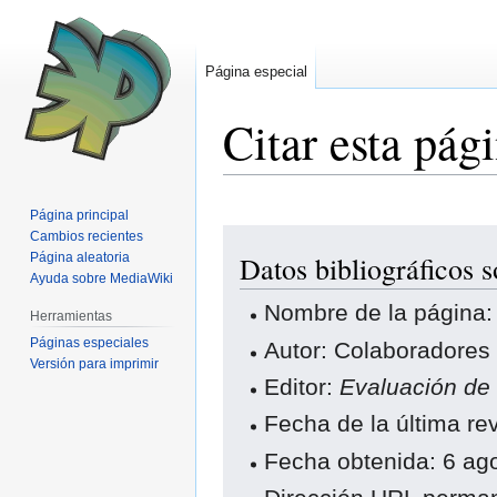
Página especial
Citar esta pág
Página principal
Ir
Ir
Cambios recientes
Página aleatoria
Datos bibliográficos 
a
a
Ayuda sobre MediaWiki
la
la
Nombre de la página:
navegación
búsqueda
Herramientas
Páginas especiales
Autor: Colaboradores
Versión para imprimir
Editor:
Evaluación de
Fecha de la última re
Fecha obtenida: 6 ag