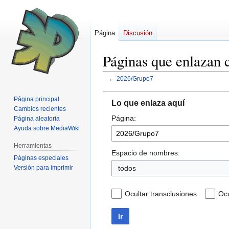
Página
Discusión
Páginas que enlazan
←
2026/Grupo7
Ir
Ir
Página principal
Lo que enlaza aquí
a
a
Cambios recientes
Página:
la
la
Página aleatoria
Ayuda sobre MediaWiki
navegación
búsqueda
Herramientas
Espacio de nombres:
Páginas especiales
Versión para imprimir
todos
Ocultar transclusiones
Ocu
Ir