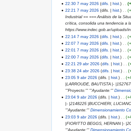
n
e
r
n
i
S
22:30 7 may 2026
difs.
hist.
ó
e
d
n
e
r
n
i
S
22:21 7 may 2026
difs.
hist.
n
e
e
d
s
e
r
n
i
Industrial == === Análisis de la Si
d
e
e
u
s
e
r
n
crítica, consolida una tendencia a 
i
d
e
m
u
s
e
r
https://www.indec.gob.ar/uploads
c
i
d
e
m
u
s
e
22:14 7 may 2026
difs.
hist.
i
c
i
n
e
m
u
s
S
22:07 7 may 2026
difs.
hist.
ó
i
c
d
n
e
m
u
i
S
22:01 7 may 2026
difs.
hist.
n
ó
i
e
d
n
e
m
n
i
S
22:00 7 may 2026
difs.
hist.
n
ó
e
e
d
n
e
r
n
i
S
22:21 29 abr 2026
difs.
hist.
29
n
d
e
e
d
n
e
r
n
i
S
23:38 24 abr 2026
difs.
hist.
abr
24
i
d
e
e
d
s
e
r
n
i
S
23:05 9 abr 2026
difs.
hist.
+
2026
abr
9
c
i
d
e
e
u
s
e
r
n
i
|LARROUDE, BAUTISTA |- |15276
2026
abr
i
c
i
d
e
m
u
s
e
r
n
'''Proyecto:''' '''Ayudante:'''
Dimensi
2026
ó
i
c
i
d
e
m
u
s
e
r
23:04 9 abr 2026
difs.
hist.
+
n
ó
i
c
i
n
e
m
u
s
e
|- |2148225 |BUCCHIERI, LUCIANO 
n
ó
i
c
d
n
e
m
u
s
'''Ayudante:'''
Dimensionamiento Co
n
ó
i
e
d
n
e
m
u
23:03 9 abr 2026
difs.
hist.
+
n
ó
e
e
d
n
e
m
|FIORITTO BEGGS, HERNAN |- |204
n
d
e
e
d
n
e
'''Ayudante:'''
Dimensionamiento Co