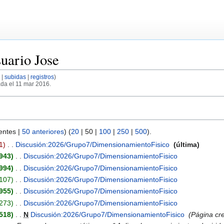
suario Jose
subidas
registros
da el 11 mar 2016.
entes
|
50 anteriores
) (
20
|
50
|
100
|
250
|
500
).
1
‎
Discusión:2026/Grupo7/DimensionamientoFisico
‎
última
943
‎
Discusión:2026/Grupo7/DimensionamientoFisico
‎
994
‎
Discusión:2026/Grupo7/DimensionamientoFisico
‎
107
‎
Discusión:2026/Grupo7/DimensionamientoFisico
‎
955
‎
Discusión:2026/Grupo7/DimensionamientoFisico
‎
273
‎
Discusión:2026/Grupo7/DimensionamientoFisico
‎
518
‎
N
Discusión:2026/Grupo7/DimensionamientoFisico
‎
Página cre