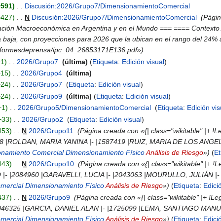
+591
‎
Discusión:2026/Grupo7/DimensionamientoComercial
‎
+427
‎
N
Discusión:2026/Grupo7/DimensionamientoComercial
‎
Págin
tuación Macroeconómica en Argentina y en el Mundo === ==== Contexto Ar
la baja, con proyecciones para 2026 que la ubican en el rango del 24% a
/informesdeprensa/ipc_04_26853171E136.pdf»
+1
‎
2026/Grupo7
‎
última
Etiqueta
:
Edición visual
+15
‎
2026/Grupo4
‎
última
+24
‎
2026/Grupo7
‎
Etiqueta
:
Edición visual
+24
‎
2026/Grupo9
‎
última
Etiqueta
:
Edición visual
+1
‎
2026/Grupo5/DimensionamientoComercial
‎
Etiqueta
:
Edición vis
+33
‎
2026/Grupo2
‎
Etiqueta
:
Edición visual
453
‎
N
2026/Grupo11
‎
Página creada con «{| class="wikitable" |+
78 |ROLDAN, MARIA YANINA |- |1587419 |RUIZ, MARIA DE LOS ANG
onamiento Comercial
Dimensionamiento Físico
Análisis de Riesgo
»
Et
443
‎
N
2026/Grupo10
‎
Página creada con «{| class="wikitable" 
|- |2084960 |GARAVELLI, LUCIA |- |2043063 |MOURULLO, JULIÁN |- |
mercial
Dimensionamiento Físico
Análisis de Riesgo
»
Etiqueta
:
Edici
437
‎
N
2026/Grupo9
‎
Página creada con «{| class="wikitable" |+ 
6325 |GARCIA, DANIEL ALAN |- |1725099 |LEMA, SANTIAGO MANUEL |
mercial
Dimensionamiento Físico
Análisis de Riesgo
»
Etiqueta
:
Edici