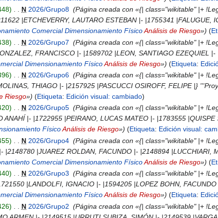
448
‎
N
2026/Grupo8
‎
Página creada con «{| class="wikitable" |+ 
|2211622 |ETCHEVERRY, LAUTARO ESTEBAN |- |1755341 |FALUGUE, 
onamiento Comercial
Dimensionamiento Físico
Análisis de Riesgo
»
Et
438
‎
N
2026/Grupo7
‎
Página creada con «{| class="wikitable" |+ 
ONZALEZ, FRANCISCO |- |1589702 |LEON, SANTIAGO EZEQUIEL |- |17
mercial
Dimensionamiento Físico
Análisis de Riesgo
»
Etiqueta
:
Edici
396
‎
N
2026/Grupo6
‎
Página creada con «{| class="wikitable" |+ 
LINAS, THIAGO |- |2157925 |PASCUCCI OSIROFF, FELIPE |} '''Proyecto
de Riesgo
»
Etiqueta
:
Edición visual: cambiado
420
‎
N
2026/Grupo5
‎
Página creada con «{| class="wikitable" |+ !
NAHÍ |- |1722955 |PEIRANO, LUCAS MATEO |- |1783555 |QUISPE SIÑAN
nsionamiento Físico
Análisis de Riesgo
»
Etiqueta
:
Edición visual: ca
455
‎
N
2026/Grupo4
‎
Página creada con «{| class="wikitable" |+
|- |2148780 |JUAREZ ROLDAN, FACUNDO |- |2148894 |LUCCHIARI, 
onamiento Comercial
Dimensionamiento Físico
Análisis de Riesgo
»
Et
440
‎
N
2026/Grupo3
‎
Página creada con «{| class="wikitable" |+ 
1550 |LANDOLFI, IGNACIO |- |1594205 |LOPEZ BOHN, FACUNDO |- |1
mercial
Dimensionamiento Físico
Análisis de Riesgo
»
Etiqueta
:
Edici
426
‎
N
2026/Grupo2
‎
Página creada con «{| class="wikitable" |+ 
ARMEN |- |2149515 |URRUTI SUBIZA, SIMÓN |- |2149539 |VARGAS MAG