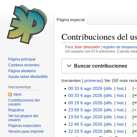
Página especial
Contribuciones del u
Para
Jose
discusión
registro de bloqueos
Un usuario con 674 ediciones. Cuenta crea
Página principal
Ir
Ir
Cambios recientes
Buscar contribuciones
a
a
Página aleatoria
la
la
Ayuda sobre MediaWiki
(
recientes
|
primeras
) Ver (
50 más reci
navegación
búsqueda
Herramientas
00:33 6 ago 2026
difs.
hist.
−
6
Atom
S
00:33 6 ago 2026
difs.
hist.
+
ago
Contribuciones del
i
S
00:19 6 ago 2026
difs.
hist.
+
2026
usuario
n
i
S
23:58 5 ago 2026
difs.
hist.
+
Registros
5
r
n
i
Ver los grupos del
S
23:54 5 ago 2026
difs.
hist.
+
ago
usuario
e
r
n
i
S
22:46 5 ago 2026
difs.
hist.
+
2026
Páginas especiales
s
e
r
n
i
S
22:33 5 ago 2026
difs.
hist.
+
Versión para imprimir
u
s
e
r
n