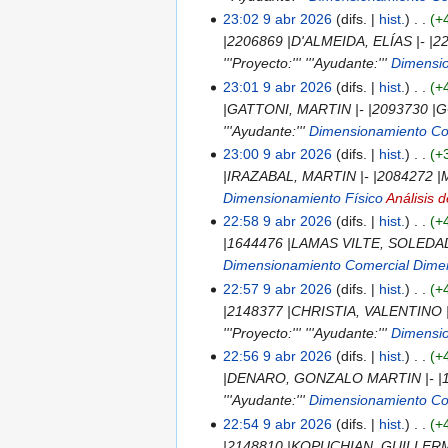
i
d
e
e
d
n
23:02 9 abr 2026
difs.
hist.
+
c
i
d
e
e
d
|2206869 |D'ALMEIDA, ELÍAS |- 
i
c
i
d
e
e
'''Proyecto:''' '''Ayudante:'''
Dimensi
ó
i
c
i
d
e
23:01 9 abr 2026
difs.
hist.
+
n
ó
i
c
i
d
|GATTONI, MARTIN |- |2093730 |G
n
ó
i
c
i
'''Ayudante:'''
Dimensionamiento Co
n
ó
i
c
23:00 9 abr 2026
difs.
hist.
+
n
ó
i
|IRAZABAL, MARTIN |- |2084272 |MO
n
ó
Dimensionamiento Físico
Análisis 
n
22:58 9 abr 2026
difs.
hist.
+
|1644476 |LAMAS VILTE, SOLEDAD A
Dimensionamiento Comercial
Dime
22:57 9 abr 2026
difs.
hist.
+
|2148377 |CHRISTIA, VALENTINO 
'''Proyecto:''' '''Ayudante:'''
Dimensi
22:56 9 abr 2026
difs.
hist.
+
|DENARO, GONZALO MARTIN |- |172
'''Ayudante:'''
Dimensionamiento Co
22:54 9 abr 2026
difs.
hist.
+
|2148810 |KOPUCHIAN, GUILLERMO 