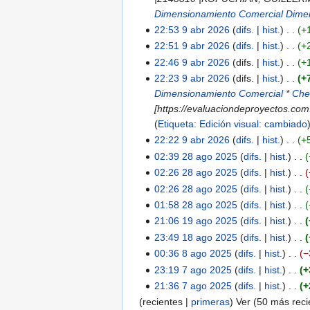
Dimensionamiento Comercial
Dime
22:53 9 abr 2026
difs.
hist.
+
S
22:51 9 abr 2026
difs.
hist.
+
i
S
22:46 9 abr 2026
difs.
hist.
+
n
i
22:23 9 abr 2026
difs.
hist.
+
r
n
Dimensionamiento Comercial
*
Che
e
r
[https://evaluaciondeproyectos.c
s
e
Etiqueta
:
Edición visual: cambiado
u
s
22:22 9 abr 2026
difs.
hist.
+
m
u
S
02:39 28 ago 2025
difs.
hist.
28
e
m
i
S
02:26 28 ago 2025
difs.
hist.
ago
n
e
n
i
02:26 28 ago 2025
difs.
hist.
2025
d
n
r
n
S
01:58 28 ago 2025
difs.
hist.
e
d
e
r
i
S
21:06 19 ago 2025
difs.
hist.
19
e
e
s
e
n
i
S
23:49 18 ago 2025
difs.
hist.
ago
18
d
e
u
s
r
n
i
S
00:36 8 ago 2025
difs.
hist.
−
2025
ago
8
i
d
m
u
e
r
n
i
S
23:19 7 ago 2025
difs.
hist.
+
2025
ago
7
c
i
e
m
s
e
r
n
i
S
21:36 7 ago 2025
difs.
hist.
+
2025
ago
i
c
n
e
u
s
e
r
n
i
S
(
recientes
|
primeras
) Ver (
50 más reci
2025
ó
i
d
n
m