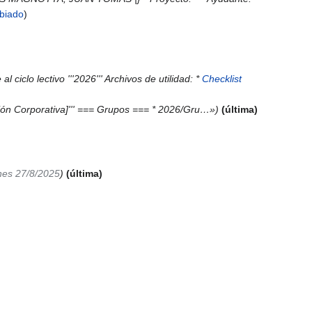
mbiado
ciclo lectivo '''2026''' Archivos de utilidad: *
Checklist
ón Corporativa]''' === Grupos === * 2026/Gru…»
última
nes 27/8/2025
última