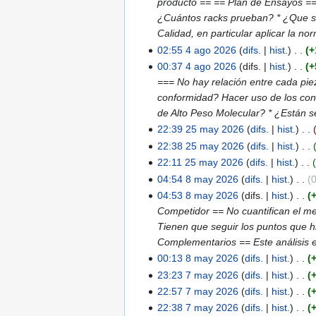
i
producto == == Plan de Ensayos == 
m
u
s
e
r
n
¿Cuántos racks prueban? * ¿Que se 
e
m
u
s
e
r
Calidad, en particular aplicar la 
n
e
m
u
s
e
02:55 4 ago 2026
difs.
hist.
+
4
d
n
e
m
u
s
S
00:37 4 ago 2026
difs.
hist.
+
ago
e
d
n
e
m
u
i
=== No hay relación entre cada pi
2026
e
e
d
n
e
m
n
conformidad? Hacer uso de los cono
d
e
e
d
n
e
r
de Alto Peso Molecular? * ¿Están 
i
d
e
e
d
n
e
22:39 25 may 2026
difs.
hist.
25
c
i
d
e
e
d
s
22:38 25 may 2026
difs.
hist.
may
i
c
i
d
e
e
u
S
22:11 25 may 2026
difs.
hist.
2026
ó
i
c
i
d
e
m
i
S
04:54 8 may 2026
difs.
hist.
8
n
ó
i
c
i
d
e
n
i
S
04:53 8 may 2026
difs.
hist.
may
n
ó
i
c
i
n
r
n
i
Competidor == No cuantifican el me
2026
n
ó
i
c
d
e
r
n
Tienen que seguir los puntos que hi
n
ó
i
e
s
e
r
Complementarios == Este análisis 
n
ó
e
u
s
e
00:13 8 may 2026
difs.
hist.
n
d
m
u
s
S
23:23 7 may 2026
difs.
hist.
7
i
e
m
u
i
S
22:57 7 may 2026
difs.
hist.
may
c
n
e
m
n
i
S
22:38 7 may 2026
difs.
hist.
2026
i
d