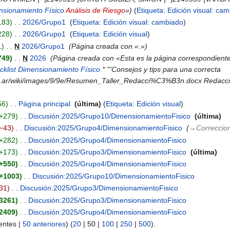
nsionamiento Físico
Análisis de Riesgo
»
Etiqueta
:
Edición visual: ca
183
‎
2026/Grupo1
‎
Etiqueta
:
Edición visual: cambiado
228
‎
2026/Grupo1
‎
Etiqueta
:
Edición visual
1
‎
N
2026/Grupo1
‎
Página creada con «.»
749
‎
N
2026
‎
Página creada con «Esta es la página correspondiente al 
cklist Dimensionamiento Físico
* '''Consejos y tips para una correcta
om.ar/wiki/images/9/9e/Resumen_Taller_Redacci%C3%B3n.docx Redacci
56
‎
Página principal
‎
última
Etiqueta
:
Edición visual
+279
‎
Discusión:2025/Grupo10/DimensionamientoFisico
‎
última
−43
‎
Discusión:2025/Grupo4/DimensionamientoFisico
‎
→‎Correccio
+282
‎
Discusión:2025/Grupo4/DimensionamientoFisico
‎
+173
‎
Discusión:2025/Grupo3/DimensionamientoFisico
‎
última
+550
‎
Discusión:2025/Grupo4/DimensionamientoFisico
‎
+1003
‎
Discusión:2025/Grupo10/DimensionamientoFisico
‎
31
‎
Discusión:2025/Grupo3/DimensionamientoFisico
‎
3261
‎
Discusión:2025/Grupo3/DimensionamientoFisico
‎
2409
‎
Discusión:2025/Grupo4/DimensionamientoFisico
‎
entes
|
50 anteriores
) (
20
|
50
|
100
|
250
|
500
).