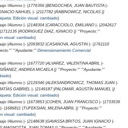
!Legajo !Alumno |- |1776356 |BENGOCHEA, JUAN BAUTISTA |-
IGNACIO NAHUEL |- |2117782 |RABINOWICZ, NICOLAS |}
iqueta
:
Edición visual: cambiado
!Legajo !Alumno |- |2148304 |CARACCIOLO, EMILIANO |- |2042617
12135 |RODRIGUEZ DIAZ, IGNACIO |} '''Proyecto:'''
ón visual: cambiado
!Legajo |Alumno |- |2093832 |CASANOVA, AGUSTIN |- |1761110
:''' '''Ayudante:'''
Dimensionamiento Comercial
Legajo !Alumno |- |1677720 |ALVAREZ, VALENTINA ABRIL |-
EZ, ANDREA MICAELA |} '''Proyecto:''' '''Ayudante:'''
mbiado
 !Legajo !Alumno |- |2129346 |ALEKSANDROWICZ, THOMAS JUAN |-
MATÍAS GABRIEL |- |2149187 |PALOMAR, AGUSTÍN MANUEL |}
iqueta
:
Edición visual: cambiado
!Legajo !Alumno |- |1673853 |COHEN, JUAN FRANCISCO |- |1733539
686811 |TUFEKSIAN, MILENA ABRIL |} '''Proyecto:'''
ón visual: cambiado
!Legajo !Alumno |- |2148638 |GAVASSA BRITOS, JUAN IGNACIO |-
NOTTA, JUAN TOMAS |} '''Proyecto:''' '''Ayudante:'''