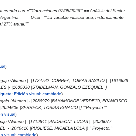
a creada con «'''Correcciones 07/05/2026''' == Análisis del Sector
gentina ==== Dicen: ''"La variable inflacionaria, históricamente
l 27% anual."''
ual
 !Legajo !Alumno |- |1724782 |CORREA, TOMAS BASILIO |- |1616638
ELES |- |1685030 |STADELMAN, GONZALO EZEQUIEL |}
iqueta
:
Edición visual: cambiado
|+ !Legajo !Alumno |- |2086979 |BAHAMONDE VERDEJO, FRANCISCO
2094605 |SERRECK, TOBIAS IGNACIO |} '''Proyecto:'''
ón visual
!Legajo !Alumno |- |1719841 |ANDREONI, LUCAS |- |2026077
- |2046416 |PUGLIESE, MICAELA LOLA |} '''Proyecto:'''
ón visual: cambiado