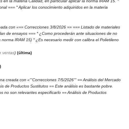
 en la materia Calidad, en particular aplicar la norma IRAM 15. *
l === * Aplicar los conocimiento adquiridos en la materia
eada con «== Correcciones 3/8/2026 == === Listado de materiales
 Plan de ensayos === * ¿Como procederán ante situaciones de no
 norma IRAM 15) * ¿Es necesario medir con calibra el Polietileno
e ventas
última
na creada con «'''Correcciones 7/5/2026''' == Análisis del Mercado
is de Productos Sustitutos == Este análisis es bastante pobre.
s no son relevantes especificarlo == Análisis de Productos