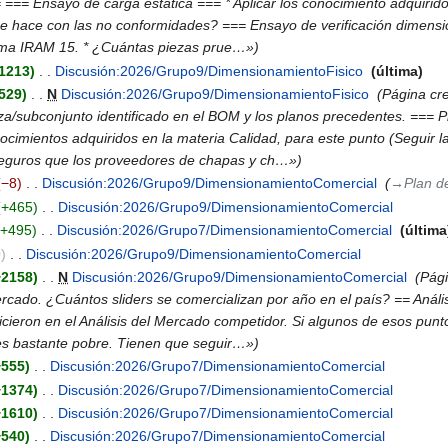
=== Ensayo de carga estática === * Aplicar los conocimiento adquiridos
hace con las no conformidades? === Ensayo de verificación dimensiona
norma IRAM 15. * ¿Cuántas piezas prue…»
1213
‎
Discusión:2026/Grupo9/DimensionamientoFisico
‎
última
529
‎
N
Discusión:2026/Grupo9/DimensionamientoFisico
‎
Página cr
eza/subconjunto identificado en el BOM y los planos precedentes. ===
cimientos adquiridos en la materia Calidad, para este punto (Seguir la
seguros que los proveedores de chapas y ch…»
−8
‎
Discusión:2026/Grupo9/DimensionamientoComercial
‎
→‎Plan d
+465
‎
Discusión:2026/Grupo9/DimensionamientoComercial
‎
+495
‎
Discusión:2026/Grupo7/DimensionamientoComercial
‎
última
0
‎
Discusión:2026/Grupo9/DimensionamientoComercial
‎
+2158
‎
N
Discusión:2026/Grupo9/DimensionamientoComercial
‎
Pági
rcado. ¿Cuántos sliders se comercializan por año en el país? == Anális
cieron en el Análisis del Mercado competidor. Si algunos de esos punto
es bastante pobre. Tienen que seguir…»
+555
‎
Discusión:2026/Grupo7/DimensionamientoComercial
‎
+1374
‎
Discusión:2026/Grupo7/DimensionamientoComercial
‎
+1610
‎
Discusión:2026/Grupo7/DimensionamientoComercial
‎
+540
‎
Discusión:2026/Grupo7/DimensionamientoComercial
‎